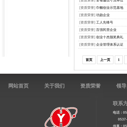
·
[资质荣誉]
全省诚信守法单位
·
[资质荣誉]
巾帼创业示范基地
·
[资质荣誉]
功勋企业
·
[资质荣誉]
工人先锋号
·
[资质荣誉]
百强民营企业
·
[资质荣誉]
创业十杰颁奖典礼
·
[资质荣誉]
企业管理体系认证
首页
上一页
1
网站首页
关于我们
资质荣誉
领导
联系
电话：053
0537-7
传真：053