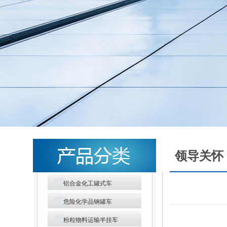
领导关怀
铝合金化工罐式车
危险化学品钢罐车
粉粒物料运输半挂车