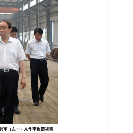
记韩军（左一）来华宇集团视察